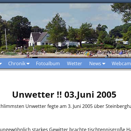
Chronik
Fotoalbum
Wetter
News
Webcam
Unwetter !! 03.Juni 2005
chlimmsten Unwetter fegte am 3. Juni 2005 über Steinbergh
 ungewöhnlich starkes Gewitter brachte tischtennisgroße Ha