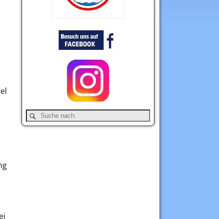
el
ng
ei