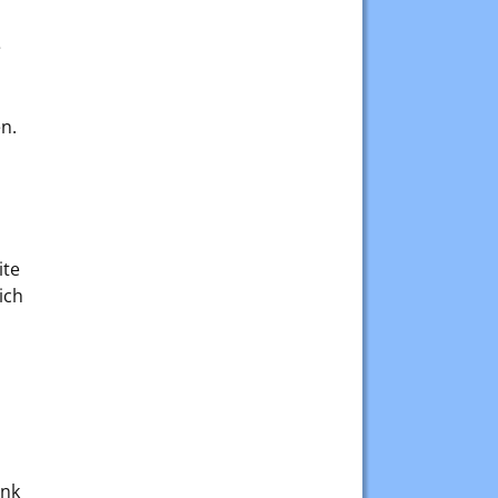
e
n.
ite
ich
ink