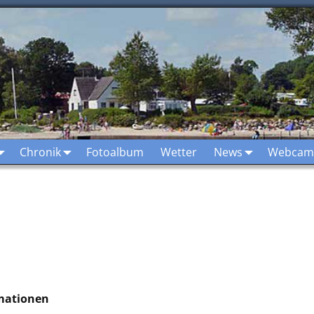
Chronik
Fotoalbum
Wetter
News
Webcam
rmationen