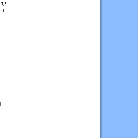
ung
it
1