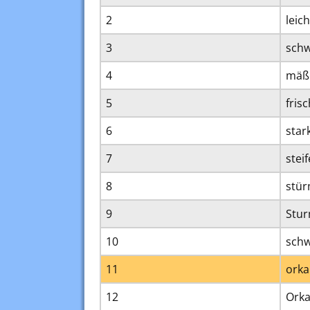
2
leic
3
sch
4
mäß
5
fris
6
star
7
stei
8
stür
9
Stu
10
schw
11
orka
12
Ork