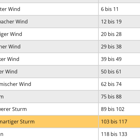
hter Wind
6 bis 11
wacher Wind
12 bis 19
iger Wind
20 bis 28
cher Wind
29 bis 38
ker Wind
39 bis 49
fer Wind
50 bis 61
mischer Wind
62 bis 74
rm
75 bis 88
erer Sturm
89 bis 102
nartiger Sturm
103 bis 117
an
118 bis 133