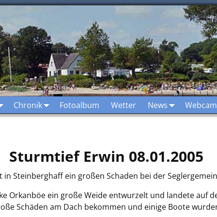
Chronik
Fotoalbum
Wetter
News
Webcam
Sturmtief Erwin 08.01.2005
t in Steinberghaff ein großen Schaden bei der Seglergemeins
ke Orkanböe ein große Weide entwurzelt und landete auf d
große Schäden am Dach bekommen und einige Boote wurden